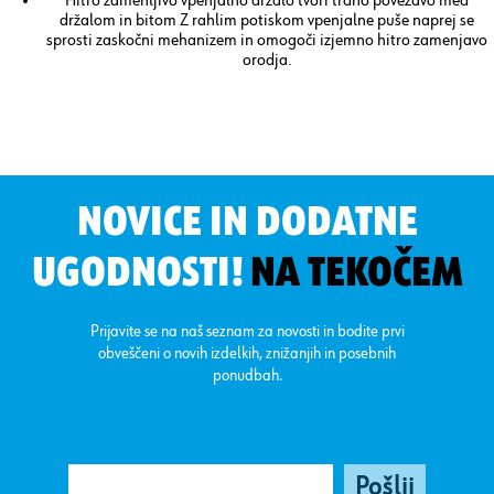
Hitro zamenljivo vpenjalno držalo tvori trdno povezavo med
držalom in bitom Z rahlim potiskom vpenjalne puše naprej se
sprosti zaskočni mehanizem in omogoči izjemno hitro zamenjavo
orodja.
NOVICE IN DODATNE
UGODNOSTI!
NA TEKOČEM
Prijavite se na naš seznam za novosti in bodite prvi
obveščeni o novih izdelkih, znižanjih in posebnih
ponudbah.