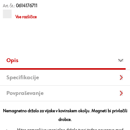
0614176711
Art.-Št.:
Vse različice
Opis
Specifikacije
Povpraševanje
Nemagnetno držalo za vijake v kovinskem okolju. Magneti bi privlačili
drobce.