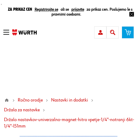
¸
Za prikaz cen
Registrirajte se
ali se
prijavite
za prikaz cen. Poslujemo le s
pravnimi osebami.
Ročno orodje
Nastavki in dodatki
Držala za nastavke
držalo nastavkov-univerzalno-magnet-hitro vpetje-1/4"-notranji 6kt-
1/4"-l51mm