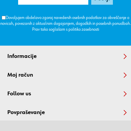
Dovoljujem obdelavo zgoraj navedenih osebnih podatkov za obveščanje o
novicah, povezanih z aktualnim dogajanjem, dogodkih in posebnih ponudbah.
Prav tako soglašam s
politiko zasebnosti
Informacije
Moj račun
Follow us
Povpraševanje