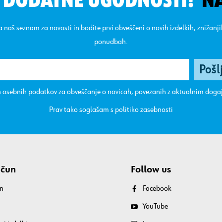
N DODATNE UGODNOSTI!
N
na naš seznam za novosti in bodite prvi obveščeni o novih izdelkih, znižanj
ponudbah.
 osebnih podatkov za obveščanje o novicah, povezanih z aktualnim dog
Prav tako soglašam s
politiko zasebnosti
ačun
Follow us
n
Facebook
YouTube