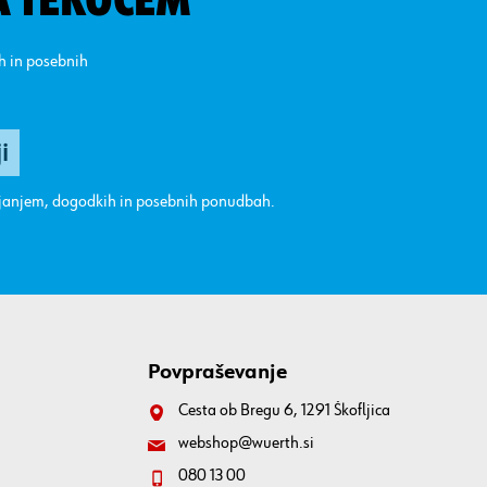
A TEKOČEM
ih in posebnih
ajanjem, dogodkih in posebnih ponudbah.
Povpraševanje
Cesta ob Bregu 6, 1291 Škofljica
webshop@wuerth.si
080 13 00