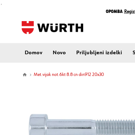
¸
Opomba
Regist
Domov
Novo
Priljubljeni izdelki
met.vijak not.6kt 8.8 cn din912 20x30