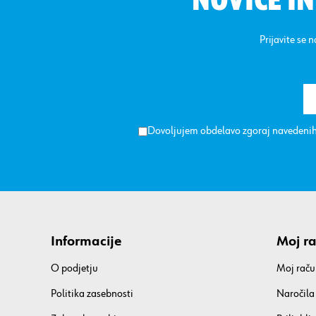
NOVICE I
Prijavite se 
Dovoljujem obdelavo zgoraj navedenih
Informacije
Moj r
O podjetju
Moj raču
Politika zasebnosti
Naročila