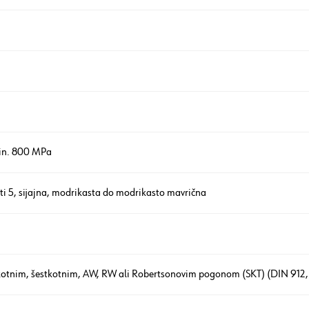
in. 800 MPa
sti 5, sijajna, modrikasta do modrikasto mavrična
tkotnim, šestkotnim, AW, RW ali Robertsonovim pogonom (SKT) (DIN 912,