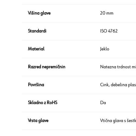
Višina glave
20 mm
Standardi
ISO 4762
Material
Jeklo
Razred nepremičnin
Natezna trdnost m
Površina
Cink, debelina pla
Skladno z RoHS
Da
Vrsta glave
Vtična glava s šes