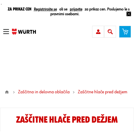
¸
Za prikaz cen
Registrirajte se
ali se
prijavite
za prikaz cen. Poslujemo le s
pravnimi osebami.
Zaščitna in delovna oblačila
zaščitne hlače pred dežjem
ZAŠČITNE HLAČE PRED DEŽJEM