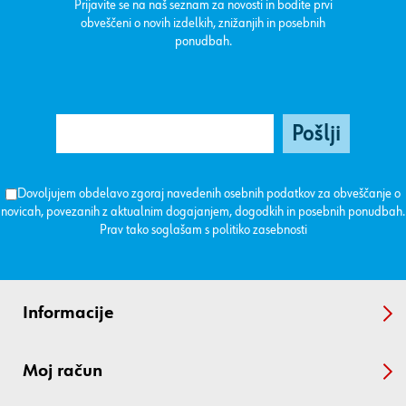
Prijavite se na naš seznam za novosti in bodite prvi
obveščeni o novih izdelkih, znižanjih in posebnih
ponudbah.
Dovoljujem obdelavo zgoraj navedenih osebnih podatkov za obveščanje o
novicah, povezanih z aktualnim dogajanjem, dogodkih in posebnih ponudbah.
Prav tako soglašam s
politiko zasebnosti
Informacije
Moj račun