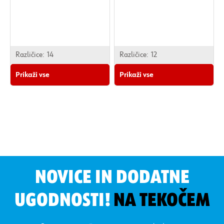
Različice:
14
Različice:
12
Prikaži vse
Prikaži vse
NOVICE IN DODATNE
UGODNOSTI!
NA TEKOČEM