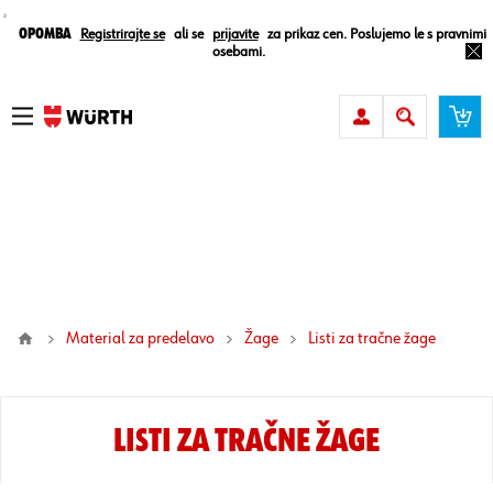
¸
Opomba
Registrirajte se
ali se
prijavite
za prikaz cen. Poslujemo le s pravnimi
osebami.
Material za predelavo
Žage
listi za tračne žage
LISTI ZA TRAČNE ŽAGE