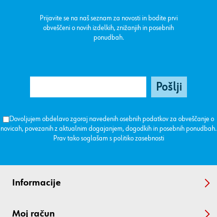
Prijavite se na naš seznam za novosti in bodite prvi
obveščeni o novih izdelkih, znižanjih in posebnih
ponudbah.
Dovoljujem obdelavo zgoraj navedenih osebnih podatkov za obveščanje o
novicah, povezanih z aktualnim dogajanjem, dogodkih in posebnih ponudbah.
Prav tako soglašam s
politiko zasebnosti
Informacije
Moj račun