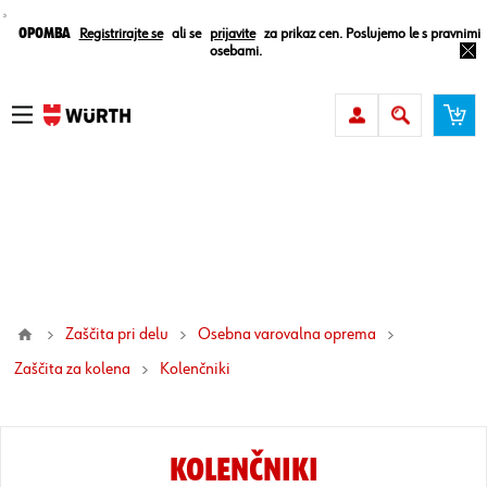
¸
Opomba
Registrirajte se
ali se
prijavite
za prikaz cen. Poslujemo le s pravnimi
osebami.
Zaščita pri delu
Osebna varovalna oprema
Zaščita za kolena
kolenčniki
KOLENČNIKI