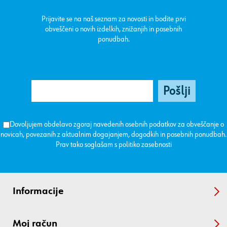
Prijavite se na naš seznam za novosti in bodite prvi
obveščeni o novih izdelkih, znižanjih in posebnih
ponudbah.
Dovoljujem obdelavo zgoraj navedenih osebnih podatkov za obveščanje o
novicah, povezanih z aktualnim dogajanjem, dogodkih in posebnih ponudbah.
Prav tako soglašam s
politiko zasebnosti
Informacije
Moj račun