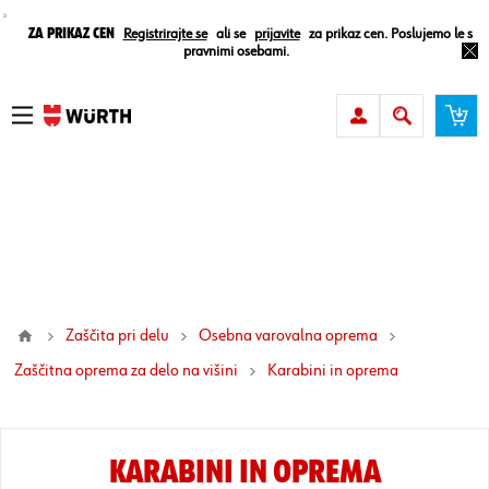
¸
Za prikaz cen
Registrirajte se
ali se
prijavite
za prikaz cen. Poslujemo le s
pravnimi osebami.
Zaščita pri delu
Osebna varovalna oprema
Zaščitna oprema za delo na višini
karabini in oprema
KARABINI IN OPREMA