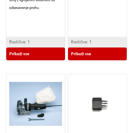
stroj z vgrajenim sistemom za
odsesavanje prahu.
Različice:
1
Različice:
1
Prikaži vse
Prikaži vse