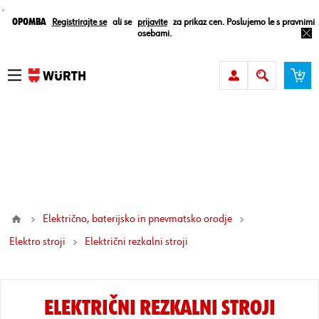
¸
Opomba
Registrirajte se
ali se
prijavite
za prikaz cen. Poslujemo le s pravnimi
osebami.
Električno, baterijsko in pnevmatsko orodje
Elektro stroji
električni rezkalni stroji
ELEKTRIČNI REZKALNI STROJI