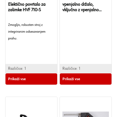
Elektično povrtalo za
vpenjalno držalo,
zalimke HVF 710-S
vključno z vpenjalno
matico
Zmogljiv, robusten stroj z
integriranim odsesavanjem
prahu.
Različice:
1
Različice:
1
Prikaži vse
Prikaži vse