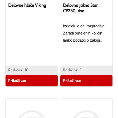
Delovne hlače Viking
Delovna jakna Star
CP250, siva
Izdelek je del razprodaje.
Zaradi omejenih količin
lahko podatki o zalogi
odstopajo od dejanskega
stanja. V primeru, da
izdelka po oddaji naročila
ne moremo več zagotoviti,
Različice:
10
Različice:
3
si pridržujemo pravico do
Prikaži vse
Prikaži vse
preklica naročenega
izdelka iz naročila.