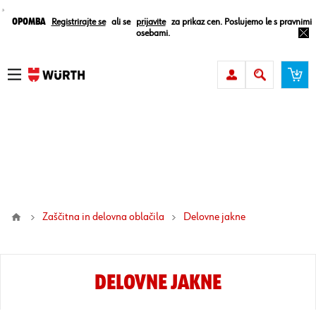
¸
Opomba
Registrirajte se
ali se
prijavite
za prikaz cen. Poslujemo le s pravnimi
osebami.
Zaščitna in delovna oblačila
delovne jakne
DELOVNE JAKNE