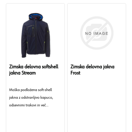
Zimska delovna softshell
Zimska delovna jakna
jakna Stream
Frost
Moška podložena soft-shell
jakna z odstranljivo kapuco,
odsevnimi trakovi in več
funkcionalnimi žepi. Na voljo v
vojaško zeleni ali črni barvi.