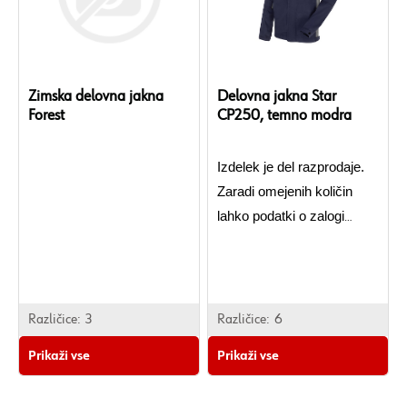
Zimska delovna jakna
Delovna jakna Star
Forest
CP250, temno modra
Izdelek je del razprodaje.
Zaradi omejenih količin
lahko podatki o zalogi
odstopajo od dejanskega
stanja. V primeru, da
izdelka po oddaji naročila
ne moremo več zagotoviti,
Različice:
3
Različice:
6
si pridržujemo pravico do
Prikaži vse
Prikaži vse
preklica naročenega
izdelka iz naročila.