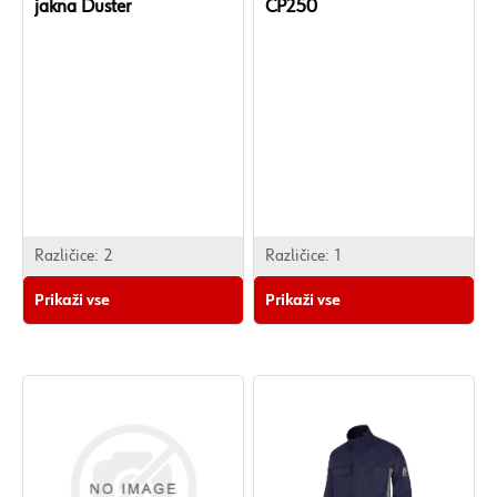
jakna Duster
CP250
Različice:
2
Različice:
1
Prikaži vse
Prikaži vse