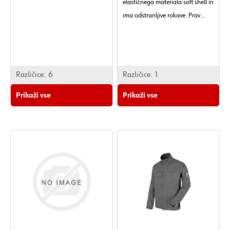
elastičnega materiala soft shell in
ima odstranljive rokave. Prav
tako je odporna na veter in ima
ojačana ramena.
Različice:
6
Različice:
1
Prikaži vse
Prikaži vse