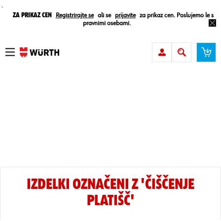
¸
Za prikaz cen
Registrirajte se
ali se
prijavite
za prikaz cen. Poslujemo le s
pravnimi osebami.
IZDELKI OZNAČENI Z 'ČIŠČENJE
PLATIŠČ'