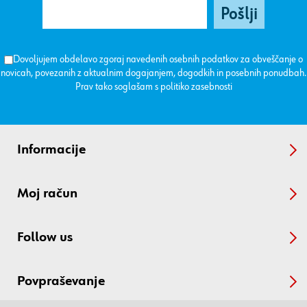
Dovoljujem obdelavo zgoraj navedenih osebnih podatkov za obveščanje o
novicah, povezanih z aktualnim dogajanjem, dogodkih in posebnih ponudbah.
Prav tako soglašam s
politiko zasebnosti
Informacije
Moj račun
Follow us
Povpraševanje