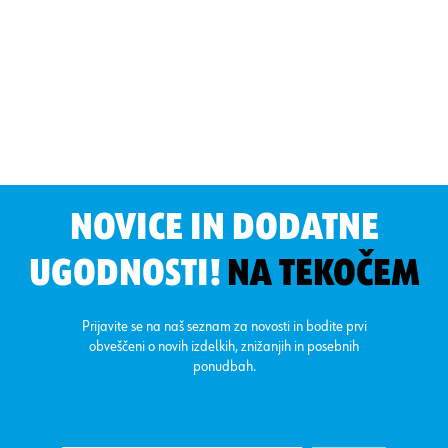
NOVICE IN DODATNE
UGODNOSTI!
NA TEKOČEM
Prijavite se na naš seznam za novosti in bodite prvi
obveščeni o novih izdelkih, znižanjih in posebnih
ponudbah.