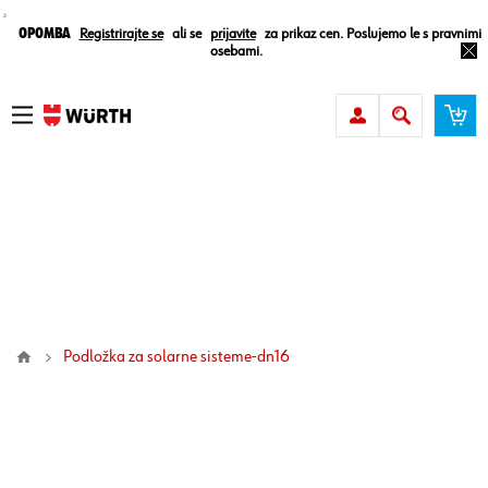
¸
Opomba
Registrirajte se
ali se
prijavite
za prikaz cen. Poslujemo le s pravnimi
osebami.
podložka za solarne sisteme-dn16