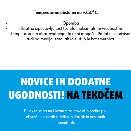
Temperaturno obstojen do +250° C
Opomba
Hkratna izpostavljenost tesnila maksimalnim vrednostim
temperature in obratovalnega tlaka ni mogoča. Podatki so odvisni
tudi od medija, zato lahko služijo le kot smernica.
NOVICE IN DODATNE
UGODNOSTI!
NA TEKOČEM
Prijavite se na naš seznam za novosti in bodite prvi
obveščeni o novih izdelkih, znižanjih in posebnih
ponudbah.