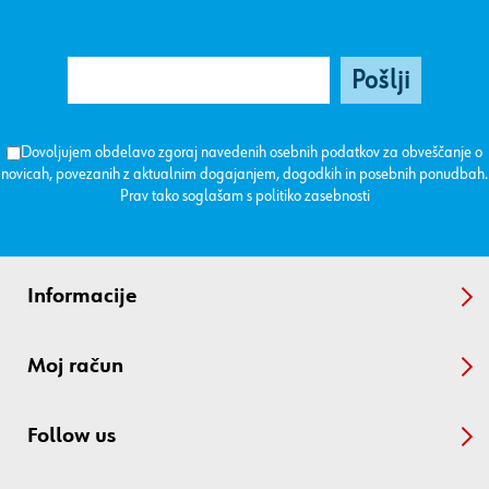
Dovoljujem obdelavo zgoraj navedenih osebnih podatkov za obveščanje o
novicah, povezanih z aktualnim dogajanjem, dogodkih in posebnih ponudbah.
Prav tako soglašam s
politiko zasebnosti
Informacije
Moj račun
Follow us