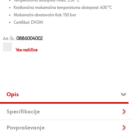
Temperaturna obstojnost maks.: 250 °C
Kratkoročna maksimalna temperaturna obstojnost: 400 °C
Maksimalni obratovalni tlak: 150 bar
Certifikat: DVGW.
0886004002
Art.-Št.:
Vse različice
Opis
Specifikacije
Povpraševanje