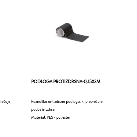
PODLOGA PROTIZDRSNA-0,15X3M
prečuje
Raznolika antizdrsna podloga, ki preprečuje
padce in zdrse
Material: PES - poliester
Debelina: 700 µm
Barva: Črna