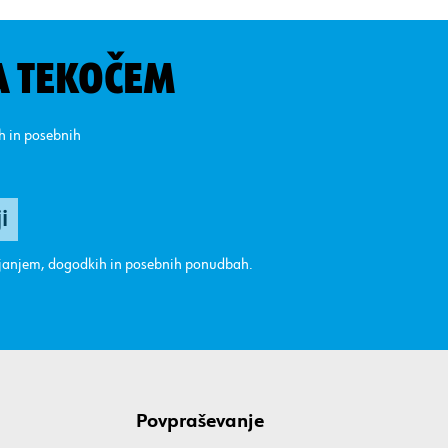
A TEKOČEM
ih in posebnih
ajanjem, dogodkih in posebnih ponudbah.
Povpraševanje