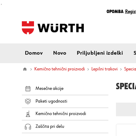
¸
Opomba
Regist
Domov
Novo
Priljubljeni izdelki
Kemično tehnični proizvodi
Lepilni trakovi
speci
SPECI
Mesečne akcije
Paketi ugodnosti
Kemično tehnični proizvodi
Zaščita pri delu