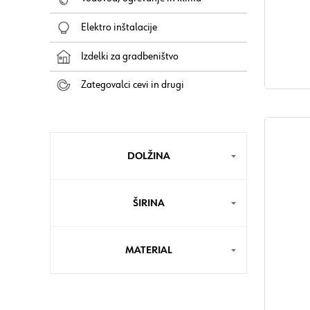
Pogoji ob
Elektro inštalacije
Skladiščn
mesecev / 
Izdelki za gradbeništvo
Zategovalci cevi in drugi
DOLŽINA
ŠIRINA
MATERIAL