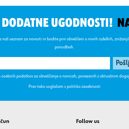
N DODATNE UGODNOSTI!
N
na naš seznam za novosti in bodite prvi obveščeni o novih izdelkih, znižanj
ponudbah.
 osebnih podatkov za obveščanje o novicah, povezanih z aktualnim dog
Prav tako soglašam s
politiko zasebnosti
ačun
Follow us