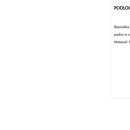
PODLOG
Raznolika 
padce in z
Material: 
Debelina
Barva: Čr
Pogoji ob
Skladiščn
mesecev / 