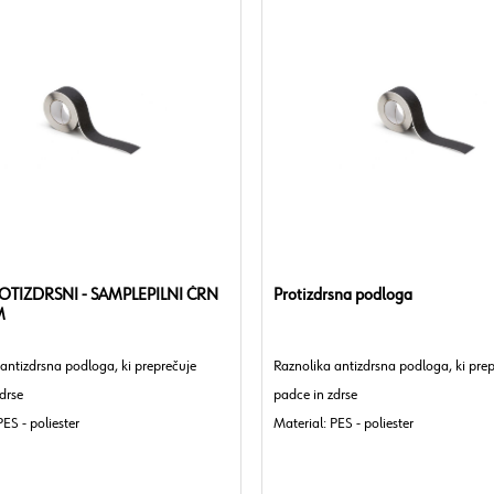
OTIZDRSNI - SAMPLEPILNI ČRN
Protizdrsna podloga
M
antizdrsna podloga, ki preprečuje
Raznolika antizdrsna podloga, ki pre
drse
padce in zdrse
PES - poliester
Material: PES - poliester
: 700 µm
Debelina: 700 µm
na
Barva: Črna