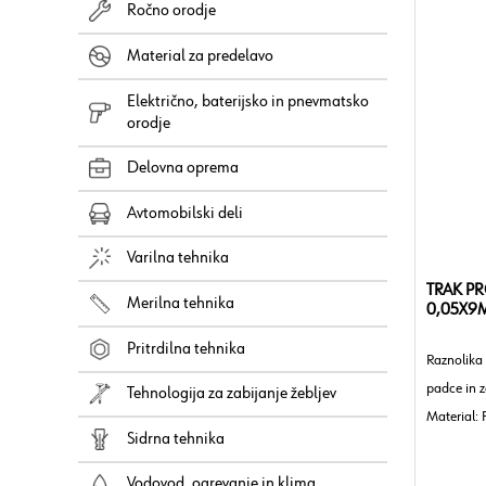
Ročno orodje
Material za predelavo
Električno, baterijsko in pnevmatsko
orodje
Delovna oprema
Avtomobilski deli
Varilna tehnika
TRAK PR
Merilna tehnika
0,05X9
Pritrdilna tehnika
Raznolika 
padce in z
Tehnologija za zabijanje žebljev
Material: 
Sidrna tehnika
Debelina
Barva: Čr
Vodovod, ogrevanje in klima