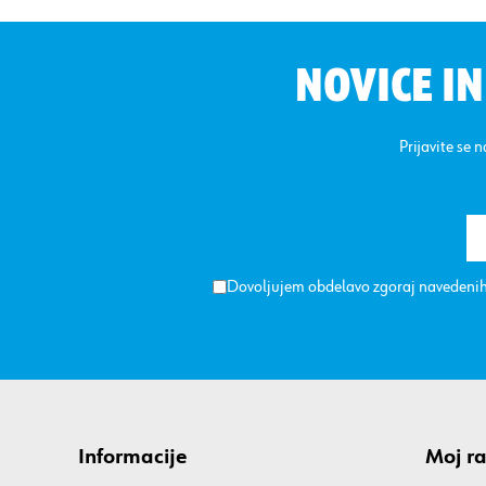
NOVICE I
Prijavite se 
Dovoljujem obdelavo zgoraj navedenih
Informacije
Moj r