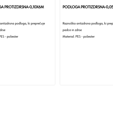
A PROTIZDRSNA-0,10X6M
PODLOGA PROTIZDRSNA-0,0
antizdrsna podloga, ki preprečuje
Raznolika antizdrsna podloga, ki pre
drse
padce in zdrse
PES - poliester
Material: PES - poliester
: 700 µm
Debelina: 700 µm
na
Barva: Črna
delave min./max.: 7 do 25 °C
Pogoji obdelave min./max.: 7 do 25 °
a doba od proizvodnje/pogoj: 36
Skladiščna doba od proizvodnje/pogo
pri 10°C do 30°C.
mesecev / pri 10°C do 30°C.