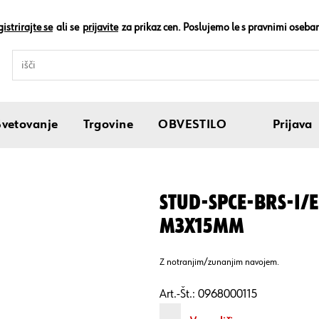
istrirajte se
ali se
prijavite
za prikaz cen. Poslujemo le s pravnimi oseba
Svetovanje
Trgovine
OBVESTILO
Prijava
STUD-SPCE-BRS-I/E
M3X15MM
Z notranjim/zunanjim navojem.
Art.-Št.:
0968000115