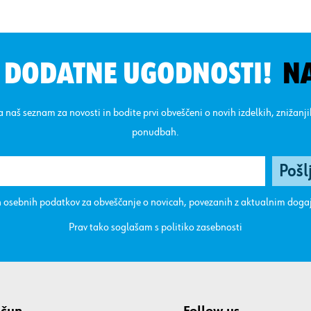
N DODATNE UGODNOSTI!
N
na naš seznam za novosti in bodite prvi obveščeni o novih izdelkih, znižanj
ponudbah.
 osebnih podatkov za obveščanje o novicah, povezanih z aktualnim dog
Prav tako soglašam s
politiko zasebnosti