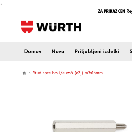
¸
Za prikaz cen
Reg
Domov
Novo
Priljubljeni izdelki
stud-spce-brs-i/e-ws5-(e2j)-m3x15mm