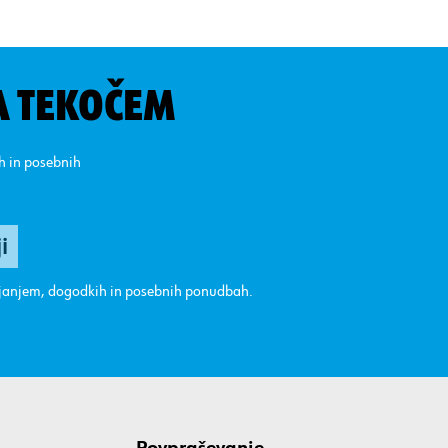
A TEKOČEM
ih in posebnih
ajanjem, dogodkih in posebnih ponudbah.