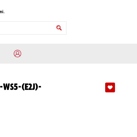
mi.
-WS5-(E2J)-