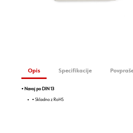
Opis
Specifikacije
Povpraš
• Navoj po DIN 13
• Skladno z RoHS