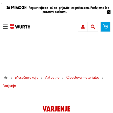
¸
Za prikaz cen
Registrirajte se
ali se
prijavite
za prikaz cen. Poslujemo le s
pravnimi osebami.
Mesečne akcije
Aktualno
Obdelava materialov
varjenje
VARJENJE