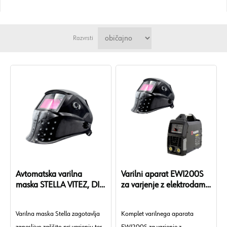
Razvrsti
Avtomatska varilna
Varilni aparat EWI200S
maska STELLA VITEZ, DIN
za varjenje z elektrodami
9-13
in avtomatska maska
Varilna maska Stella zagotavlja
Komplet varilnega aparata