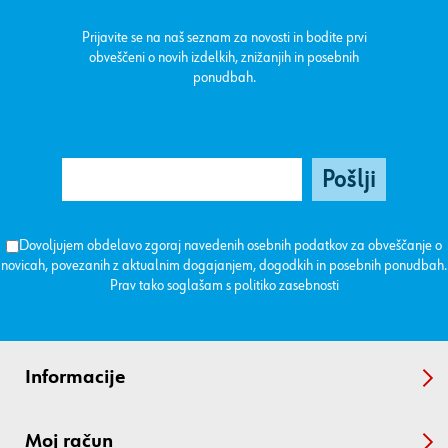
Prijavite se na naš seznam za novosti in bodite prvi
obveščeni o novih izdelkih, znižanjih in posebnih
ponudbah.
Dovoljujem obdelavo zgoraj navedenih osebnih podatkov za obveščanje o
novicah, povezanih z aktualnim dogajanjem, dogodkih in posebnih ponudbah.
Prav tako soglašam s
politiko zasebnosti
Informacije
Moj račun