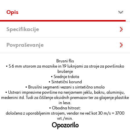
Opis
Specifikacije
Povpraševanje
Brusni flis
• S 6 mm utorom za moznike in 19 luknjami za stroje za površinsko
brušenje
• Srednje trdota
• Sintetični korund
• Brusilni segmenti vezani s sintetično smolo
• Ustvari impresivne površine na nerjavnem jeklu, bakru, aluminiju,
medenini itd. Tudi za čiščenje oksidnih premazov ter za glajenje plastike
in lesa.
• Obodna hitrost:
določena z uporabljenim strojem, vendar ne več kot 30 m/s = 3700
vrt./min.
Opozorilo