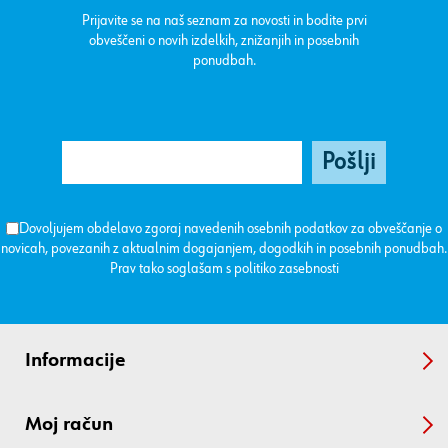
Prijavite se na naš seznam za novosti in bodite prvi
obveščeni o novih izdelkih, znižanjih in posebnih
ponudbah.
Dovoljujem obdelavo zgoraj navedenih osebnih podatkov za obveščanje o
novicah, povezanih z aktualnim dogajanjem, dogodkih in posebnih ponudbah.
Prav tako soglašam s
politiko zasebnosti
Informacije
Moj račun