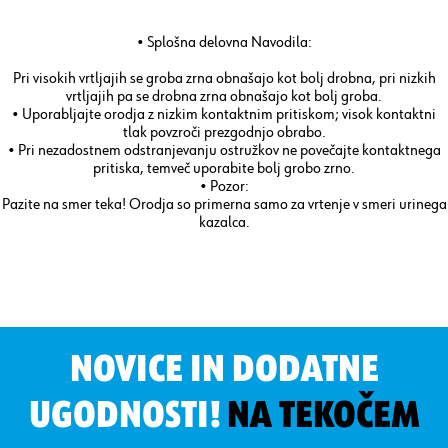
• Splošna delovna Navodila:
Pri visokih vrtljajih se groba zrna obnašajo kot bolj drobna, pri nizkih
vrtljajih pa se drobna zrna obnašajo kot bolj groba.
• Uporabljajte orodja z nizkim kontaktnim pritiskom; visok kontaktni
tlak povzroči prezgodnjo obrabo.
• Pri nezadostnem odstranjevanju ostružkov ne povečajte kontaktnega
pritiska, temveč uporabite bolj grobo zrno.
• Pozor:
Pazite na smer teka! Orodja so primerna samo za vrtenje v smeri urinega
kazalca.
NOVICE IN DODATNE
UGODNOSTI!
NA TEKOČEM