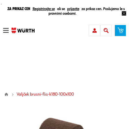
¸
Za prikaz cen
Registrirajte se
ali se
prijavite
za prikaz cen. Poslujemo le s
pravnimi osebami.
valjček brusni-flis-k180-100x100