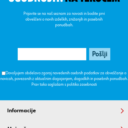
Prijavite se na naš seznam za novosti in bodite prvi
obveščeni o novih izdelkih, znižanjih in posebnih
ponudbah.
Dovoljujem obdelavo zgoraj navedenih osebnih podatkov za obveščanje o
novicah, povezanih z aktualnim dogajanjem, dogodkih in posebnih ponudbah.
Prav tako soglašam s
politiko zasebnosti
Informacije