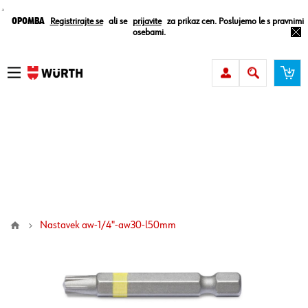
¸
Opomba
Registrirajte se
ali se
prijavite
za prikaz cen. Poslujemo le s pravnimi
osebami.
nastavek aw-1/4"-aw30-l50mm