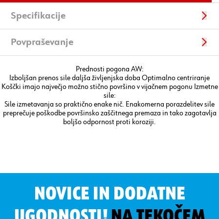
Specifikacije
Povpraševanje
Prednosti pogona AW:
Izboljšan prenos sile daljša življenjska doba Optimalno centriranje
Koščki imajo največjo možno stično površino v vijačnem pogonu Izmetne
sile:
Sile izmetavanja so praktično enake nič. Enakomerna porazdelitev sile
preprečuje poškodbe površinsko zaščitnega premaza in tako zagotavlja
boljšo odpornost proti koroziji.
NOVICE IN DODATNE
UGODNOSTI!
NA TEKOČEM