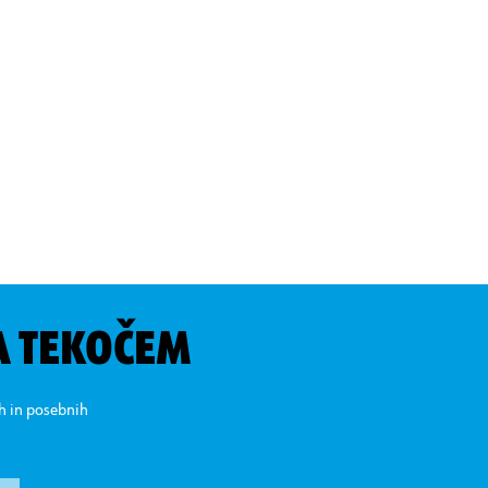
A TEKOČEM
ih in posebnih