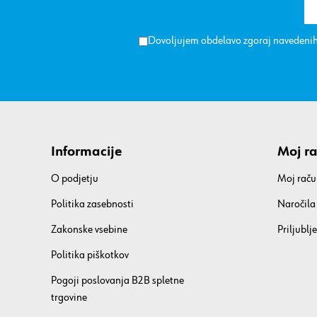
Dovoljujem obdelavo zgoraj navedenih
Informacije
Moj r
O podjetju
Moj raču
Politika zasebnosti
Naročila
Zakonske vsebine
Priljublje
Politika piškotkov
Pogoji poslovanja B2B spletne
trgovine