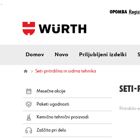
¸
Opomba
Regist
Domov
Novo
Priljubljeni izdelki
seti-pritrdilna in sidrna tehnika
SETI-
Mesečne akcije
Paketi ugodnosti
Pritrdilni 
Kemično tehnični proizvodi
Zaščita pri delu