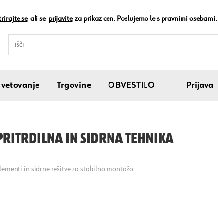
rirajte se
ali se
prijavite
za prikaz cen. Poslujemo le s pravnimi osebami.
Svetovanje
Trgovine
OBVESTILO
Prijava
PRITRDILNA IN SIDRNA TEHNIKA
elementi in sidrne rešitve za stabilno montažo.