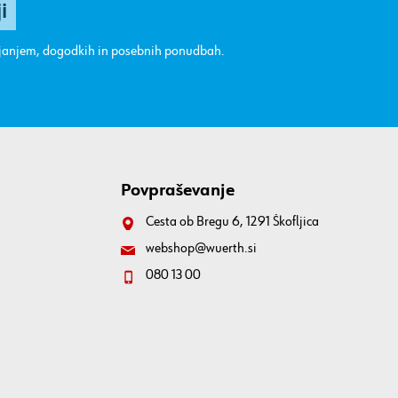
ajanjem, dogodkih in posebnih ponudbah.
Povpraševanje
Cesta ob Bregu 6, 1291 Škofljica
webshop@wuerth.si
080 13 00