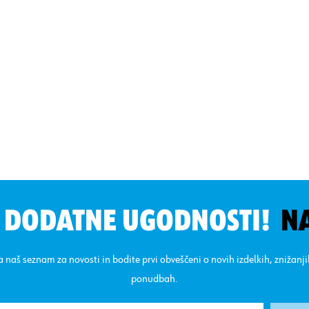
N DODATNE UGODNOSTI!
N
na naš seznam za novosti in bodite prvi obveščeni o novih izdelkih, znižanj
ponudbah.