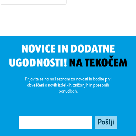
NOVICE IN DODATNE
UGODNOSTI!
NA TEKOČEM
Prijavite se na naš seznam za novosti in bodite prvi
obveščeni o novih izdelkih, znižanjih in posebnih
ponudbah.