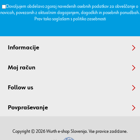
Dovoljujem obdelavo zgoraj navedenih osebnih podatkov za obveščanje o
novicah, povezanih z aktualnim dogajanjem, dogodkih in posebnih ponudbah.
Prav tako soglašam s
politiko zasebnosti
Informacije
Moj račun
Follow us
Povpraševanje
Copyright © 2026 Wurth e-shop Slovenija. Vse pravice zadržane.