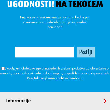
UGODNOSTI!
NA TEKOČEM
Prijavite se na naš seznam za novosti in bodite prvi
obveščeni o novih izdelkih, znižanjih in posebnih
ponudbah.
Dovoljujem obdelavo zgoraj navedenih osebnih podatkov za obveščanje o
novicah, povezanih z aktualnim dogajanjem, dogodkih in posebnih ponudbah.
Prav tako soglašam s
politiko zasebnosti
Informacije