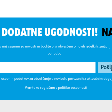
N DODATNE UGODNOSTI!
N
na naš seznam za novosti in bodite prvi obveščeni o novih izdelkih, znižanj
ponudbah.
 osebnih podatkov za obveščanje o novicah, povezanih z aktualnim dog
Prav tako soglašam s
politiko zasebnosti