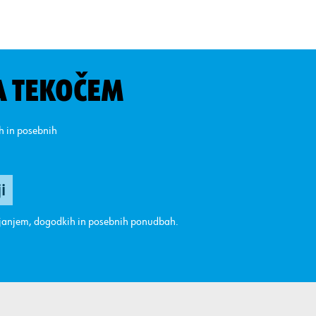
A TEKOČEM
ih in posebnih
ajanjem, dogodkih in posebnih ponudbah.