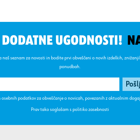
N DODATNE UGODNOSTI!
N
na naš seznam za novosti in bodite prvi obveščeni o novih izdelkih, znižanj
ponudbah.
 osebnih podatkov za obveščanje o novicah, povezanih z aktualnim dog
Prav tako soglašam s
politiko zasebnosti