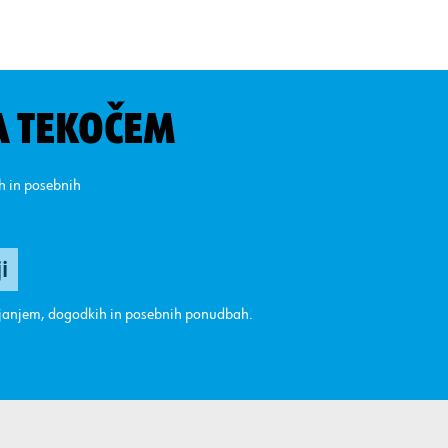
A TEKOČEM
ih in posebnih
ajanjem, dogodkih in posebnih ponudbah.