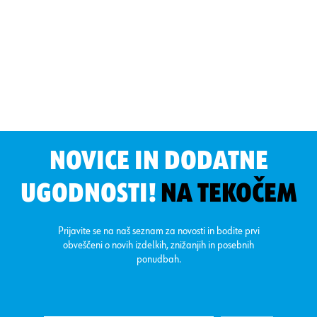
NOVICE IN DODATNE
UGODNOSTI!
NA TEKOČEM
Prijavite se na naš seznam za novosti in bodite prvi
obveščeni o novih izdelkih, znižanjih in posebnih
ponudbah.