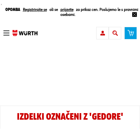
¸
Opomba
Registrirajte se
ali se
prijavite
za prikaz cen. Poslujemo le s pravnimi
osebami.
IZDELKI OZNAČENI Z 'GEDORE'