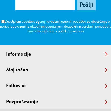
Dovoljujem obdelavo zgoraj navedenih osebnih podatkov za obveščanje o
novicah, povezanih z aktualnim dogajanjem, dogodkih in posebnih ponudbah.
Prav tako soglašam s
politiko zasebnosti
Informacije
Moj račun
Follow us
Povpraševanje