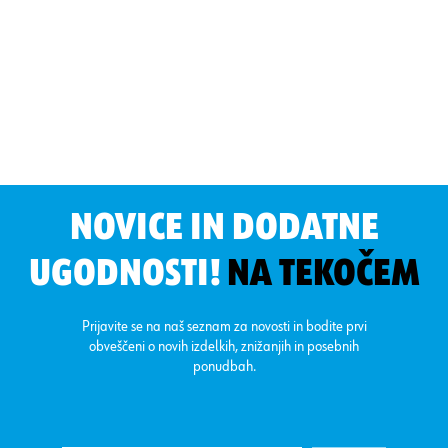
NOVICE IN DODATNE
UGODNOSTI!
NA TEKOČEM
Prijavite se na naš seznam za novosti in bodite prvi
obveščeni o novih izdelkih, znižanjih in posebnih
ponudbah.