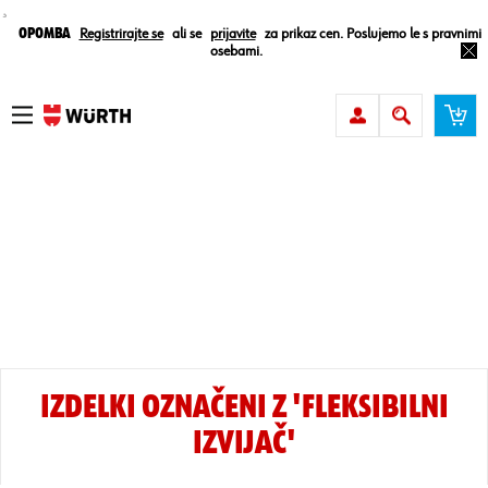
¸
Opomba
Registrirajte se
ali se
prijavite
za prikaz cen. Poslujemo le s pravnimi
osebami.
IZDELKI OZNAČENI Z 'FLEKSIBILNI
IZVIJAČ'