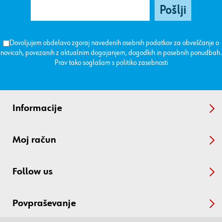
Dovoljujem obdelavo zgoraj navedenih osebnih podatkov za obveščanje o
novicah, povezanih z aktualnim dogajanjem, dogodkih in posebnih ponudbah.
Prav tako soglašam s
politiko zasebnosti
Informacije
Moj račun
Follow us
Povpraševanje