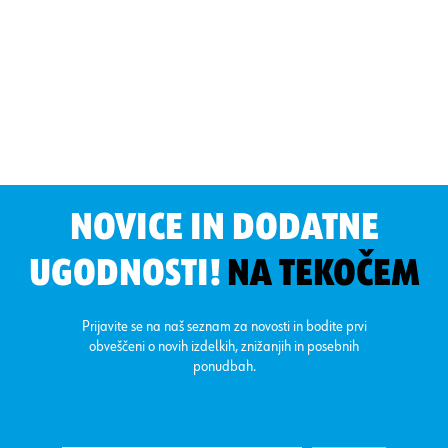
NOVICE IN DODATNE
UGODNOSTI!
NA TEKOČEM
Prijavite se na naš seznam za novosti in bodite prvi
obveščeni o novih izdelkih, znižanjih in posebnih
ponudbah.