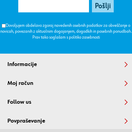
Dovoljujem obdelavo zgoraj navedenih osebnih podatkov za obveščanje o
novicah, povezanih z aktualnim dogajanjem, dogodkih in posebnih ponudbah.
Prav tako soglašam s
politiko zasebnosti
Informacije
Moj račun
Follow us
Povpraševanje