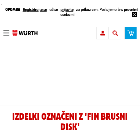
¸
Opomba
Registrirajte se
ali se
prijavite
za prikaz cen. Poslujemo le s pravnimi
osebami.
IZDELKI OZNAČENI Z 'FIN BRUSNI
DISK'