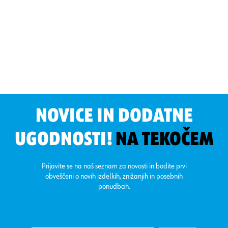
NOVICE IN DODATNE
UGODNOSTI!
NA TEKOČEM
Prijavite se na naš seznam za novosti in bodite prvi
obveščeni o novih izdelkih, znižanjih in posebnih
ponudbah.