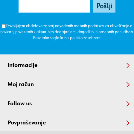
Dovoljujem obdelavo zgoraj navedenih osebnih podatkov za obveščanje o
novicah, povezanih z aktualnim dogajanjem, dogodkih in posebnih ponudbah.
Prav tako soglašam s
politiko zasebnosti
Informacije
Moj račun
Follow us
Povpraševanje