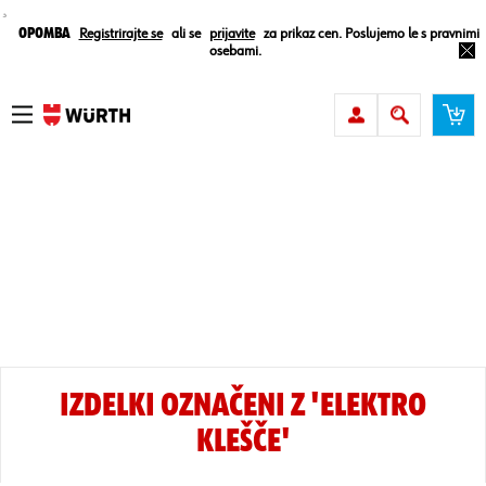
¸
Opomba
Registrirajte se
ali se
prijavite
za prikaz cen. Poslujemo le s pravnimi
osebami.
IZDELKI OZNAČENI Z 'ELEKTRO
KLEŠČE'