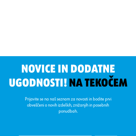
NOVICE IN DODATNE
UGODNOSTI!
NA TEKOČEM
Prijavite se na naš seznam za novosti in bodite prvi
obveščeni o novih izdelkih, znižanjih in posebnih
ponudbah.