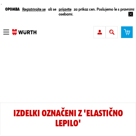
¸
Opomba
Registrirajte se
ali se
prijavite
za prikaz cen. Poslujemo le s pravnimi
osebami.
IZDELKI OZNAČENI Z 'ELASTIČNO
LEPILO'