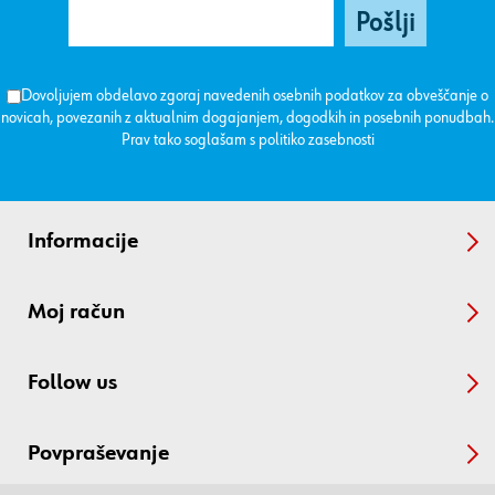
Dovoljujem obdelavo zgoraj navedenih osebnih podatkov za obveščanje o
novicah, povezanih z aktualnim dogajanjem, dogodkih in posebnih ponudbah.
Prav tako soglašam s
politiko zasebnosti
Informacije
Moj račun
Follow us
Povpraševanje