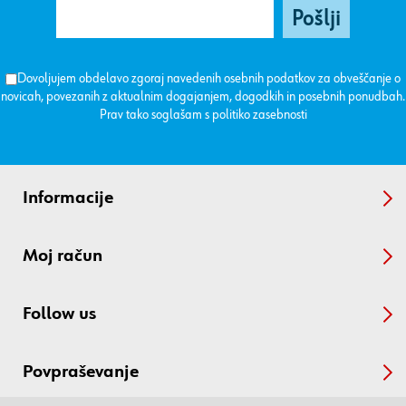
Dovoljujem obdelavo zgoraj navedenih osebnih podatkov za obveščanje o
novicah, povezanih z aktualnim dogajanjem, dogodkih in posebnih ponudbah.
Prav tako soglašam s
politiko zasebnosti
Informacije
Moj račun
Follow us
Povpraševanje