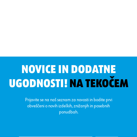
NOVICE IN DODATNE
UGODNOSTI!
NA TEKOČEM
Prijavite se na naš seznam za novosti in bodite prvi
obveščeni o novih izdelkih, znižanjih in posebnih
ponudbah.