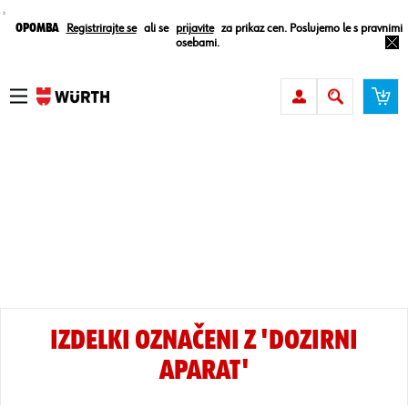
¸
Opomba
Registrirajte se
ali se
prijavite
za prikaz cen. Poslujemo le s pravnimi
osebami.
IZDELKI OZNAČENI Z 'DOZIRNI
APARAT'