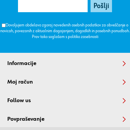
Dovoljujem obdelavo zgoraj navedenih osebnih podatkov za obveščanje o
novicah, povezanih z aktualnim dogajanjem, dogodkih in posebnih ponudbah.
Prav tako soglašam s
politiko zasebnosti
Informacije
Moj račun
Follow us
Povpraševanje