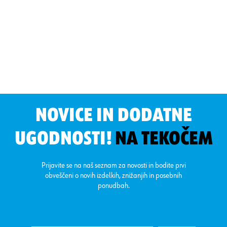
NOVICE IN DODATNE
UGODNOSTI!
NA TEKOČEM
Prijavite se na naš seznam za novosti in bodite prvi
obveščeni o novih izdelkih, znižanjih in posebnih
ponudbah.