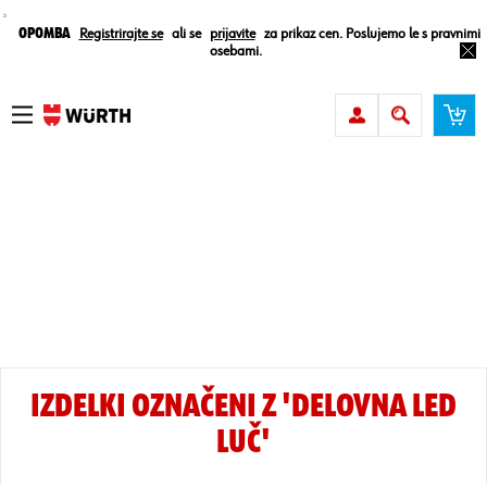
¸
Opomba
Registrirajte se
ali se
prijavite
za prikaz cen. Poslujemo le s pravnimi
osebami.
IZDELKI OZNAČENI Z 'DELOVNA LED
LUČ'