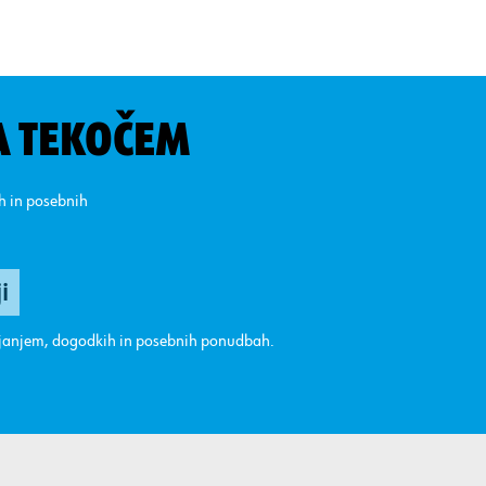
A TEKOČEM
ih in posebnih
ajanjem, dogodkih in posebnih ponudbah.