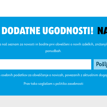
N DODATNE UGODNOSTI!
N
na naš seznam za novosti in bodite prvi obveščeni o novih izdelkih, znižanj
ponudbah.
 osebnih podatkov za obveščanje o novicah, povezanih z aktualnim dog
Prav tako soglašam s
politiko zasebnosti