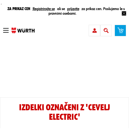
¸
Za prikaz cen
Registrirajte se
ali se
prijavite
za prikaz cen. Poslujemo le s
pravnimi osebami.
IZDELKI OZNAČENI Z 'CEVELJ
ELECTRIC'