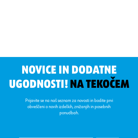
NOVICE IN DODATNE
UGODNOSTI!
NA TEKOČEM
Prijavite se na naš seznam za novosti in bodite prvi
obveščeni o novih izdelkih, znižanjih in posebnih
ponudbah.