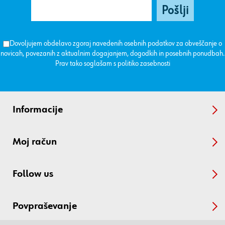
Dovoljujem obdelavo zgoraj navedenih osebnih podatkov za obveščanje o
novicah, povezanih z aktualnim dogajanjem, dogodkih in posebnih ponudbah.
Prav tako soglašam s
politiko zasebnosti
Informacije
Moj račun
Follow us
Povpraševanje