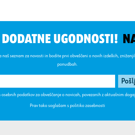
N DODATNE UGODNOSTI!
N
na naš seznam za novosti in bodite prvi obveščeni o novih izdelkih, znižanj
ponudbah.
 osebnih podatkov za obveščanje o novicah, povezanih z aktualnim dog
Prav tako soglašam s
politiko zasebnosti