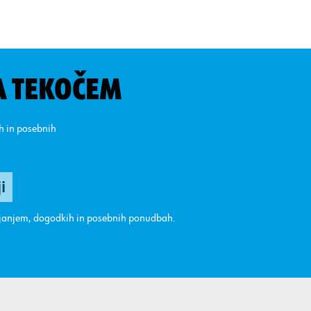
A TEKOČEM
ih in posebnih
ajanjem, dogodkih in posebnih ponudbah.