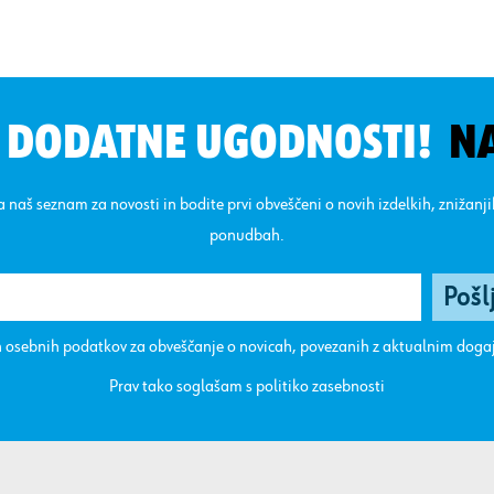
N DODATNE UGODNOSTI!
N
na naš seznam za novosti in bodite prvi obveščeni o novih izdelkih, znižanj
ponudbah.
 osebnih podatkov za obveščanje o novicah, povezanih z aktualnim dog
Prav tako soglašam s
politiko zasebnosti