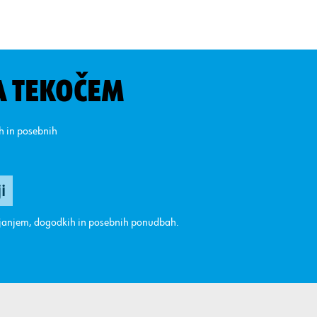
A TEKOČEM
ih in posebnih
ajanjem, dogodkih in posebnih ponudbah.