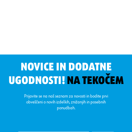
NOVICE IN DODATNE
UGODNOSTI!
NA TEKOČEM
Prijavite se na naš seznam za novosti in bodite prvi
obveščeni o novih izdelkih, znižanjih in posebnih
ponudbah.