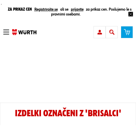
¸
Za prikaz cen
Registrirajte se
ali se
prijavite
za prikaz cen. Poslujemo le s
pravnimi osebami.
IZDELKI OZNAČENI Z 'BRISALCI'