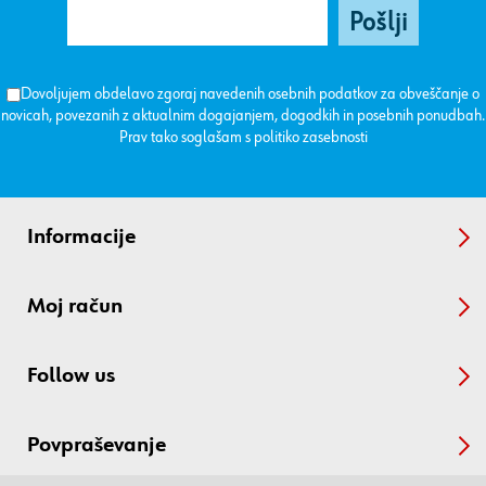
Dovoljujem obdelavo zgoraj navedenih osebnih podatkov za obveščanje o
novicah, povezanih z aktualnim dogajanjem, dogodkih in posebnih ponudbah.
Prav tako soglašam s
politiko zasebnosti
Informacije
Moj račun
Follow us
Povpraševanje