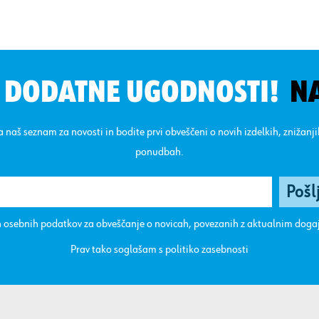
N DODATNE UGODNOSTI!
N
na naš seznam za novosti in bodite prvi obveščeni o novih izdelkih, znižanj
ponudbah.
 osebnih podatkov za obveščanje o novicah, povezanih z aktualnim dog
Prav tako soglašam s
politiko zasebnosti