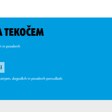
A TEKOČEM
ih in posebnih
ajanjem, dogodkih in posebnih ponudbah.