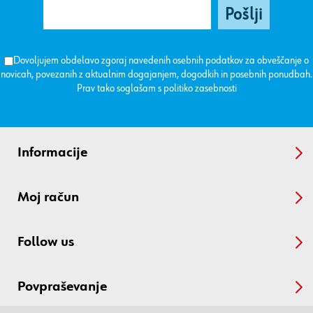
Dovoljujem obdelavo zgoraj navedenih osebnih podatkov za obveščanje o
novicah, povezanih z aktualnim dogajanjem, dogodkih in posebnih ponudbah.
Prav tako soglašam s
politiko zasebnosti
Informacije
Moj račun
Follow us
Povpraševanje