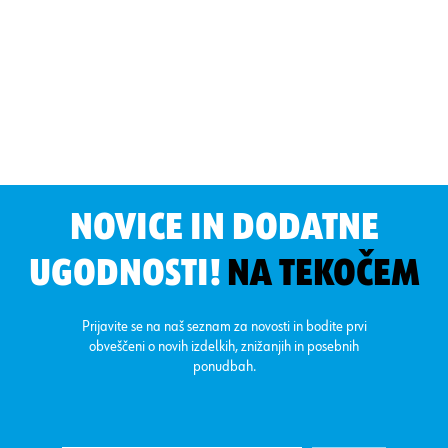
NOVICE IN DODATNE
UGODNOSTI!
NA TEKOČEM
Prijavite se na naš seznam za novosti in bodite prvi
obveščeni o novih izdelkih, znižanjih in posebnih
ponudbah.