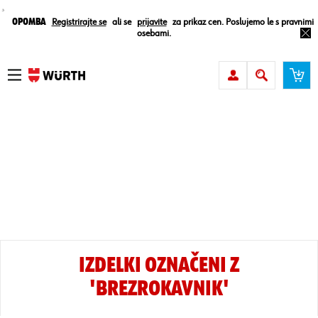
¸
Opomba
Registrirajte se
ali se
prijavite
za prikaz cen. Poslujemo le s pravnimi
osebami.
IZDELKI OZNAČENI Z
'BREZROKAVNIK'