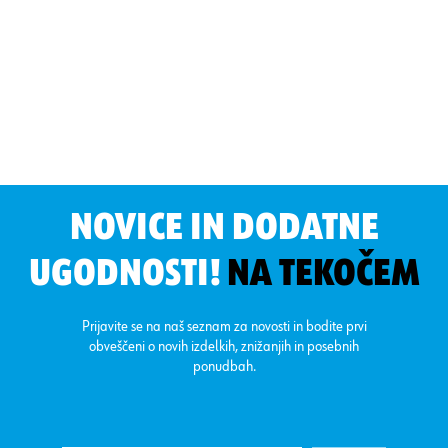
NOVICE IN DODATNE
UGODNOSTI!
NA TEKOČEM
Prijavite se na naš seznam za novosti in bodite prvi
obveščeni o novih izdelkih, znižanjih in posebnih
ponudbah.