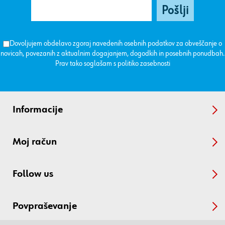
Dovoljujem obdelavo zgoraj navedenih osebnih podatkov za obveščanje o
novicah, povezanih z aktualnim dogajanjem, dogodkih in posebnih ponudbah.
Prav tako soglašam s
politiko zasebnosti
Informacije
Moj račun
Follow us
Povpraševanje