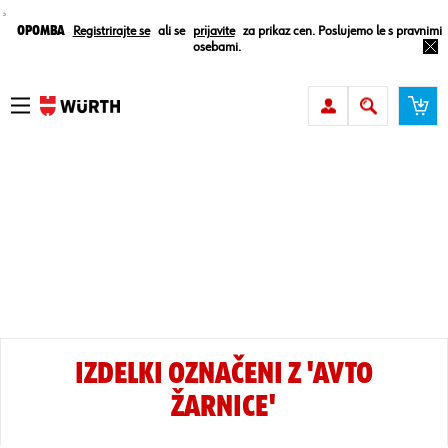
¸
Opomba
Registrirajte se
ali se
prijavite
za prikaz cen. Poslujemo le s pravnimi
osebami.
IZDELKI OZNAČENI Z 'AVTO
ŽARNICE'