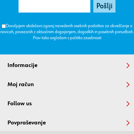
Dovoljujem obdelavo zgoraj navedenih osebnih podatkov za obveščanje o
novicah, povezanih z aktualnim dogajanjem, dogodkih in posebnih ponudbah.
Prav tako soglašam s
politiko zasebnosti
Informacije
Moj račun
Follow us
Povpraševanje