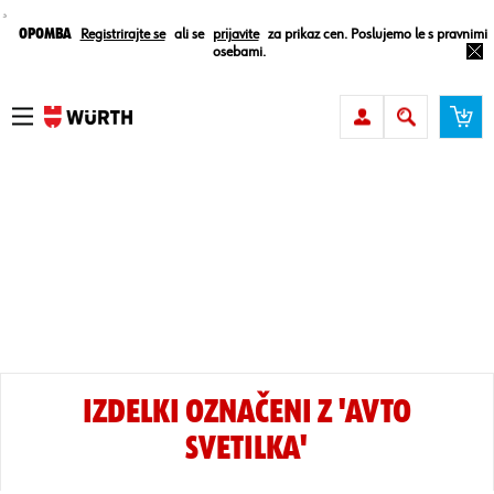
¸
Opomba
Registrirajte se
ali se
prijavite
za prikaz cen. Poslujemo le s pravnimi
osebami.
IZDELKI OZNAČENI Z 'AVTO
SVETILKA'