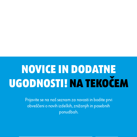
NOVICE IN DODATNE
UGODNOSTI!
NA TEKOČEM
Prijavite se na naš seznam za novosti in bodite prvi
obveščeni o novih izdelkih, znižanjih in posebnih
ponudbah.