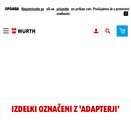
¸
Opomba
Registrirajte se
ali se
prijavite
za prikaz cen. Poslujemo le s pravnimi
osebami.
IZDELKI OZNAČENI Z 'ADAPTERJI'