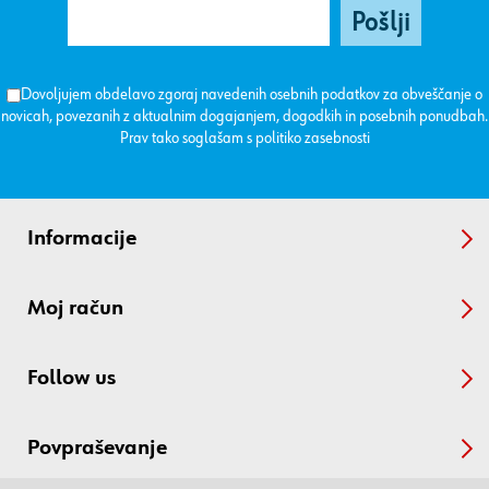
Dovoljujem obdelavo zgoraj navedenih osebnih podatkov za obveščanje o
novicah, povezanih z aktualnim dogajanjem, dogodkih in posebnih ponudbah.
Prav tako soglašam s
politiko zasebnosti
Informacije
Moj račun
Follow us
Povpraševanje