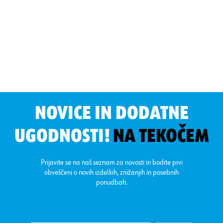
NOVICE IN DODATNE
UGODNOSTI!
NA TEKOČEM
Prijavite se na naš seznam za novosti in bodite prvi
obveščeni o novih izdelkih, znižanjih in posebnih
ponudbah.